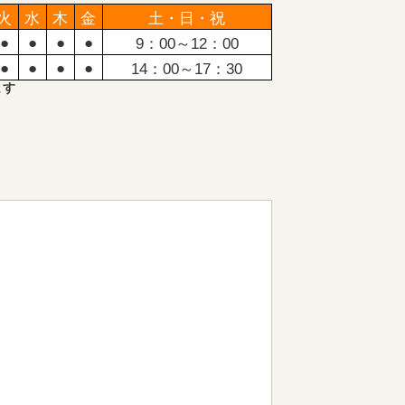
火
水
木
金
土・日・祝
●
●
●
●
9：00～12：00
●
●
●
●
14：00～17：30
ます