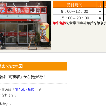
受付時間
月
●
9：00～12：00
●
15：00～20：30
年中無休
で営業 ※年末年始を除き
院までの地図
急線「町田駅」から徒歩5分！
い案内は「
所在地・地図
」で
になれます。
車場なし