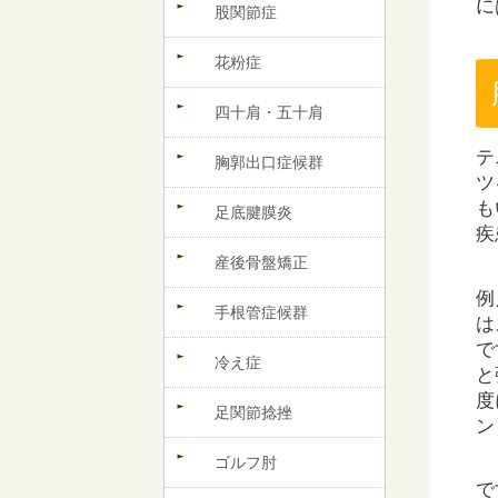
に
股関節症
花粉症
四十肩・五十肩
テ
胸郭出口症候群
ツ
も
足底腱膜炎
疾
産後骨盤矯正
例
手根管症候群
は
で
冷え症
と
度
足関節捻挫
ン
ゴルフ肘
で