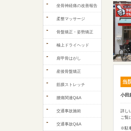
坐骨神経痛の改善報告
柔整マッサージ
骨盤矯正・姿勢矯正
極上ドライヘッド
肩甲骨はがし
産後骨盤矯正
当
筋膜ストレッチ
小田
腰痛関連Q&A
交通事故施術
詳し
ご覧
交通事故Q&A
※駐