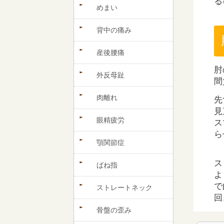
る
めまい
背中の痛み
産後腰痛
肘
外反母趾
間
肉離れ
先
見
眼精疲労
ス
ら
顎関節症
ス
ばね指
よ
で
ストレートネック
回
骨盤の歪み