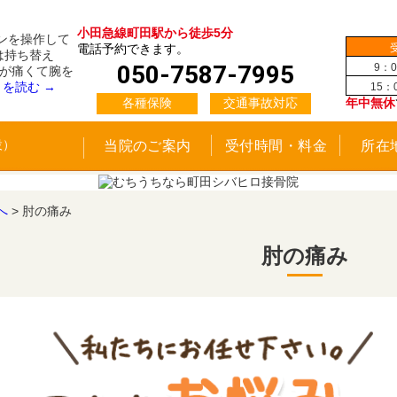
小田急線町田駅から徒歩5分
ンを操作して
電話予約できます。
は持ち替え
050-7587-7995
9：0
肘が痛くて腕を
きを読む
→
15：
各種保険
交通事故対応
年中無休
当院のご案内
受付時間・料金
所在
へ
>
肘の痛み
肘の痛み