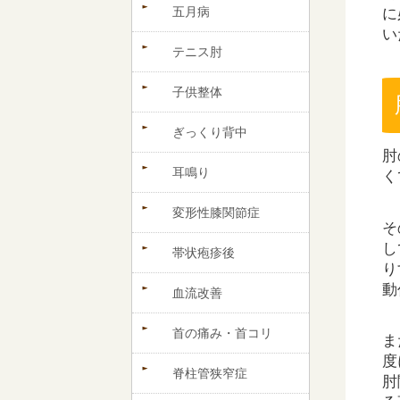
五月病
に
い
テニス肘
子供整体
ぎっくり背中
肘
耳鳴り
く
変形性膝関節症
そ
し
帯状疱疹後
り
動
血流改善
首の痛み・首コリ
ま
度
脊柱管狭窄症
肘