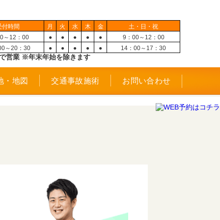
受付時間
月
火
水
木
金
土・日・祝
0～12：00
●
●
●
●
●
9：00～12：00
00～20：30
●
●
●
●
●
14：00～17：30
で営業 ※年末年始を除きます
地・地図
交通事故施術
お問い合わせ