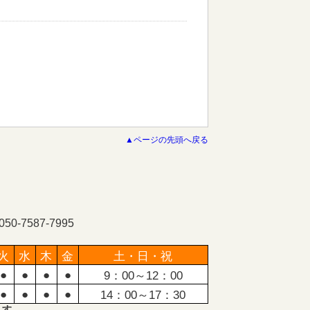
▲ページの先頭へ戻る
-7587-7995
火
水
木
金
土・日・祝
●
●
●
●
9：00～12：00
●
●
●
●
14：00～17：30
ます