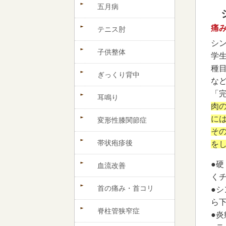
五月病
痛
テニス肘
シ
子供整体
学
種
ぎっくり背中
な
「
耳鳴り
肉
に
変形性膝関節症
そ
帯状疱疹後
を
●
血流改善
く
首の痛み・首コリ
●
ら
脊柱管狭窄症
●