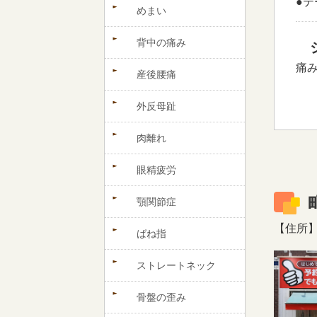
●
めまい
背中の痛み
痛
産後腰痛
外反母趾
肉離れ
眼精疲労
顎関節症
【住所】〒
ばね指
ストレートネック
骨盤の歪み