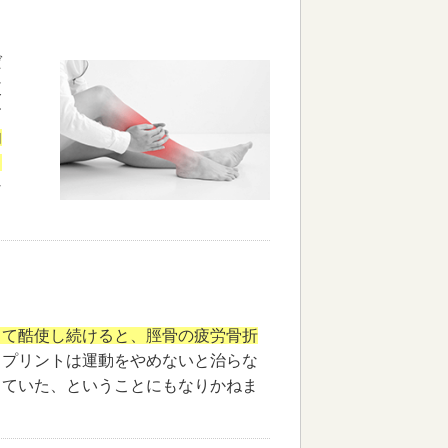
ば
使
す
肉
る
な
して酷使し続けると、脛骨の疲労骨折
スプリントは運動をやめないと治らな
していた、ということにもなりかねま