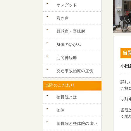
オスグッド
巻き肩
野球肩・野球肘
身体のゆがみ
当
肋間神経痛
小田
交通事故治療の症例
詳し
当院のこだわり
ご覧
整骨院とは
※駐
当院
整体
く地
整骨院と整体院の違い