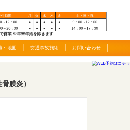
受付時間
月
火
水
木
金
土・日・祝
0～12：00
●
●
●
●
●
9：00～12：00
00～20：30
●
●
●
●
●
14：00～17：30
で営業 ※年末年始を除きます
地・地図
交通事故施術
お問い合わせ
性骨膜炎）