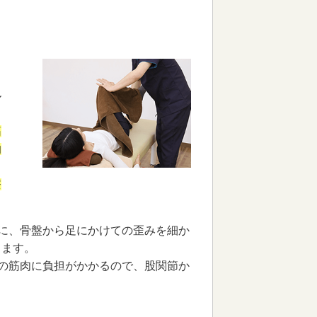
る
ル
筋
的
療
に、骨盤から足にかけての歪みを細か
きます。
の筋肉に負担がかかるので、股関節か