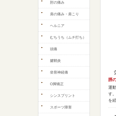
肘の痛み
肩の痛み・肩こり
ヘルニア
むちうち（ムチ打ち）
頭痛
腱鞘炎
坐骨神経痛
脛
O脚矯正
運
す
シンスプリント
を
スポーツ障害