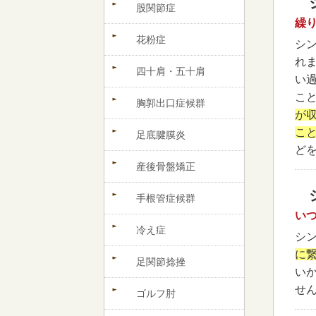
股関節症
繰
花粉症
シ
れ
四十肩・五十肩
い
こ
胸郭出口症候群
が
こ
足底腱膜炎
ど
産後骨盤矯正
手根管症候群
い
冷え症
シ
に
足関節捻挫
い
せ
ゴルフ肘