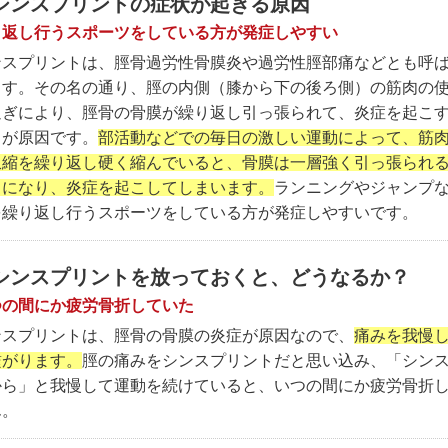
シンスプリントの症状が起きる原因
り返し行うスポーツをしている方が発症しやすい
ンスプリントは、脛骨過労性骨膜炎や過労性脛部痛などとも呼
ます。その名の通り、脛の内側（膝から下の後ろ側）の筋肉の
過ぎにより、脛骨の骨膜が繰り返し引っ張られて、炎症を起こ
とが原因です。
部活動などでの毎日の激しい運動によって、筋
収縮を繰り返し硬く縮んでいると、骨膜は一層強く引っ張られ
とになり、炎症を起こしてしまいます。
ランニングやジャンプ
を繰り返し行うスポーツをしている方が発症しやすいです。
シンスプリントを放っておくと、どうなるか？
つの間にか疲労骨折していた
ンスプリントは、脛骨の骨膜の炎症が原因なので、
痛みを我慢
繋がります。
脛の痛みをシンスプリントだと思い込み、「シン
から」と我慢して運動を続けていると、いつの間にか疲労骨折
ん。