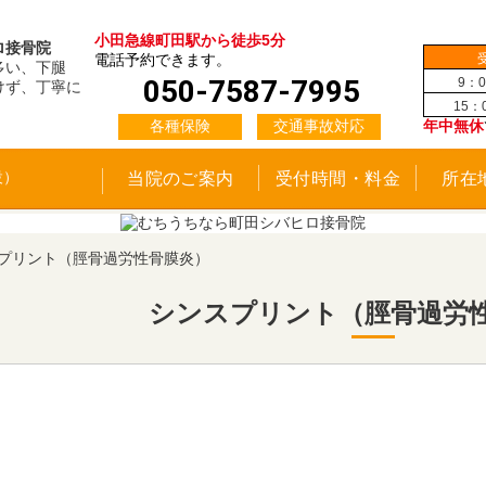
小田急線町田駅から徒歩5分
ロ接骨院
電話予約できます。
多い、下腿
050-7587-7995
9：0
けず、丁寧に
15：
各種保険
交通事故対応
年中無休
当院のご案内
受付時間・料金
所在
プリント（脛骨過労性骨膜炎）
シンスプリント（脛骨過労