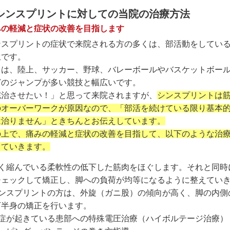
シンスプリントに対しての当院の治療方法
みの軽減と症状の改善を目指します
ンスプリントの症状で来院される方の多くは、部活動をしてい
生です。
目は、陸上、サッカー、野球、バレーボールやバスケットボー
どのジャンプが多い競技と幅広いです。
完治させたい！」と思って来院されますが、
シンスプリントは
のオーバーワークが原因なので、「部活を続けている限り基本
は治りません」ときちんとお伝えしています。
の上で、痛みの軽減と症状の改善を目指して、以下のような治
していきます。
硬く縮んでいる柔軟性の低下した筋肉をほぐします。それと同時
チェックして矯正し、脚への負荷が均等になるように整えてい
シンスプリントの方は、外旋（ガニ股）の傾向が高く、脚の内側
下半身の矯正を行います。
炎症が起きている患部への特殊電圧治療（ハイボルテージ治療）