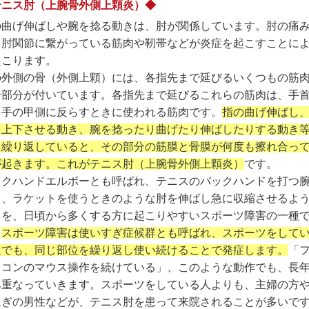
テニス肘（上腕骨外側上顆炎）◆
の曲げ伸ばしや腕を捻る動きは、肘が関係しています。肘の痛
、肘関節に繋がっている筋肉や靭帯などが炎症を起こすことに
起こります。
の外側の骨（外側上顆）には、各指先まで延びるいくつもの筋
合部分が付いています。各指先まで延びるこれらの筋肉は、手
を手の甲側に反らすときに使われる筋肉です。
指の曲げ伸ばし
を上下させる動き、腕を捻ったり曲げたり伸ばしたりする動き
日繰り返していると、その部分の筋膜と骨膜が何度も擦れ合っ
が起きます。これがテニス肘（上腕骨外側上顆炎）
です。
ックハンドエルボーとも呼ばれ、テニスのバックハンドを打つ
き、ラケットを使うときのような肘を伸ばし急に収縮させるよ
きを、日頃から多くする方に起こりやすいスポーツ障害の一種
。
スポーツ障害は使いすぎ症候群とも呼ばれ、スポーツをして
人でも、同じ部位を繰り返し使い続けることで発症します。
「
ソコンのマウス操作を続けている」、このような動作でも、長
み重なっていきます。スポーツをしている人よりも、主婦の方や
過ぎの男性などが、テニス肘を患って来院されることが多いで