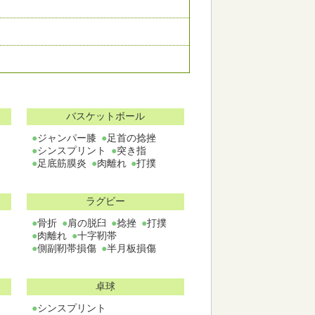
バスケットボール
ジャンパー膝
足首の捻挫
シンスプリント
突き指
足底筋膜炎
肉離れ
打撲
ラグビー
骨折
肩の脱臼
捻挫
打撲
肉離れ
十字靭帯
側副靭帯損傷
半月板損傷
卓球
シンスプリント