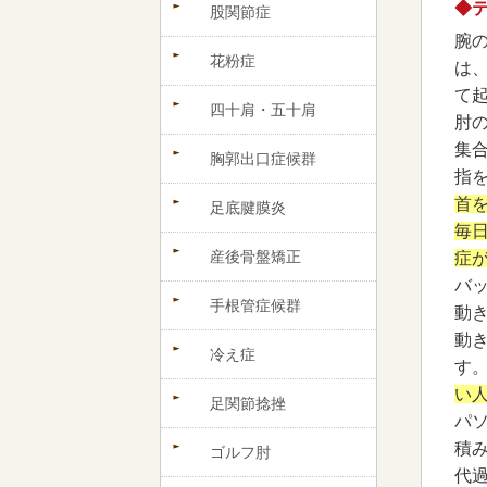
◆
股関節症
腕
花粉症
は
て
四十肩・五十肩
肘
集
胸郭出口症候群
指
首
足底腱膜炎
毎
産後骨盤矯正
症
バ
手根管症候群
動
動
冷え症
す
い
足関節捻挫
パ
積
ゴルフ肘
代