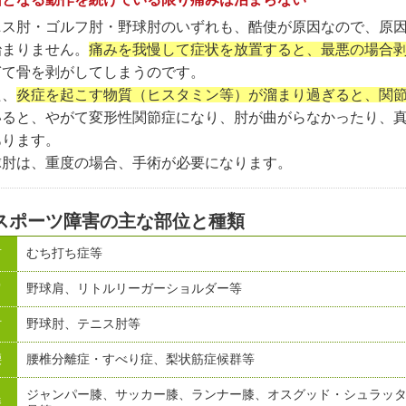
ニス肘・ゴルフ肘・野球肘のいずれも、酷使が原因なので、原
治まりません。
痛みを我慢して症状を放置すると、最悪の場合
ぎて骨を剥がしてしまうのです。
た、
炎症を起こす物質（ヒスタミン等）が溜まり過ぎると、関
いると、やがて変形性関節症になり、肘が曲がらなかったり、
あります。
球肘は、重度の場合、手術が必要になります。
スポーツ障害の主な部位と種類
首
むち打ち症等
肩
野球肩、リトルリーガーショルダー等
肘
野球肘、テニス肘等
腰
腰椎分離症・すべり症、梨状筋症候群等
ジャンパー膝、サッカー膝、ランナー膝、オスグッド・シュラッ
膝