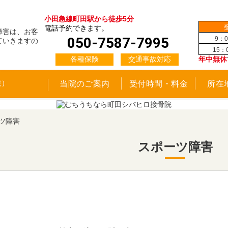
小田急線町田駅から徒歩5分
電話予約できます。
障害は、お客
050-7587-7995
9：0
ていきますの
15：
各種保険
交通事故対応
年中無休
当院のご案内
受付時間・料金
所在
ツ障害
スポーツ障害