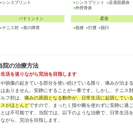
シンスプリント
シンスプリント
足底筋膜炎
外脛骨炎
バドミントン
柔道
テニス肘
肩の障害
捻挫
打撲
脱臼
当院の治療方法
常生活を送りながら完治を目指します
症や損傷の起きている部分を使い続けている限り、痛みが治ま
とはありません。安静にすることが一番です。しかし、テニス
ゴルフ肘は、
痛みの原因となる動作が、日常生活に起因してい
ースがほとんど
ですので、まったく指や腕を使わずに安静に過
ことは不可能です。当院では、以下のような治療で、日常生活
りながら、完治を目指します。