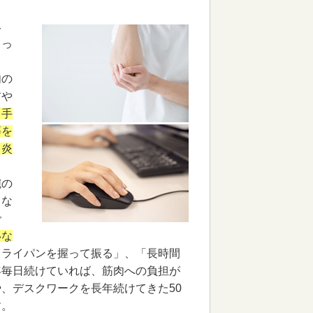
み
よっ
肉の
首や
、手
等を
て炎
腕の
うな
で
いな
フライパンを握って振る」、「長時間
年毎日続けていれば、筋肉への負担が
、デスクワークを長年続けてきた50
す。