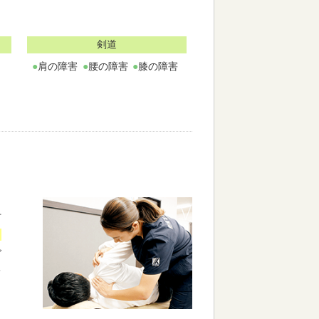
剣道
肩の障害
腰の障害
膝の障害
る
肘
る
ご
を