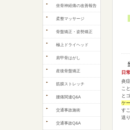
坐骨神経痛の改善報告
柔整マッサージ
骨盤矯正・姿勢矯正
極上ドライヘッド
肩甲骨はがし
産後骨盤矯正
日
炎
筋膜ストレッチ
こ
と
腰痛関連Q&A
ケ
交通事故施術
す
送
交通事故Q&A