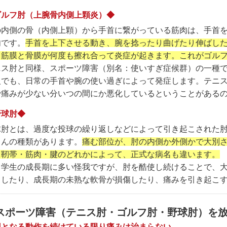
ゴルフ肘（上腕骨内側上顆炎）◆
の内側の骨（内側上顆）から手首に繋がっている筋肉は、手首
肉です。
手首を上下させる動き、腕を捻ったり曲げたり伸ばし
、筋膜と骨膜が何度も擦れ合って炎症が起きます。これがゴル
ニス肘と同様、スポーツ障害（別名：使いすぎ症候群）の一種
人でも、日常の手首や腕の使い過ぎによって発症します。テニ
で痛みが少ない分いつの間にか悪化しているということがある
野球肘◆
球肘とは、過度な投球の繰り返しなどによって引き起こされた
さんの種類があります。
痛む部位が、肘の内側か外側かで大別
・靭帯・筋肉・腱のどれかによって、正式な病名も違います。
中学生の成長期に多い怪我ですが、肘を酷使し続けることで、
こしたり、成長期の未熟な軟骨が損傷したり、痛みを引き起こ
スポーツ障害（テニス肘・ゴルフ肘・野球肘）を
因となる動作を続けている限り痛みは治まらない