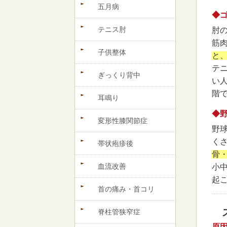
五月病
◆
テニス肘
肘
筋
子供整体
と
テ
ぎっくり背中
い
階
耳鳴り
◆
変形性膝関節症
野
く
帯状疱疹後
骨
血流改善
小
起
首の痛み・首コリ
脊柱管狭窄症
原