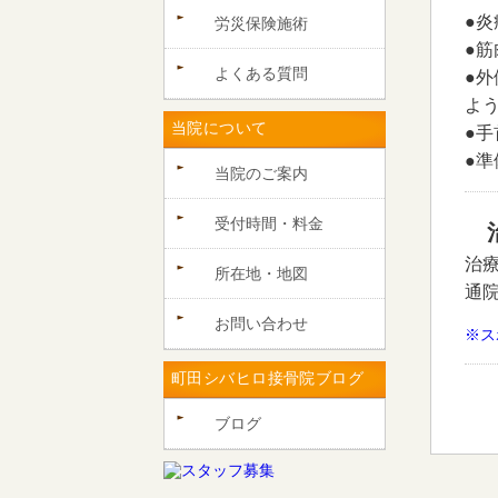
●
労災保険施術
●
よくある質問
●
よ
当院について
●
●
当院のご案内
受付時間・料金
治
所在地・地図
通
お問い合わせ
※ス
町田シバヒロ接骨院ブログ
ブログ