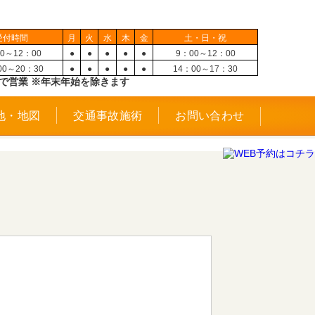
受付時間
月
火
水
木
金
土・日・祝
0～12：00
●
●
●
●
●
9：00～12：00
00～20：30
●
●
●
●
●
14：00～17：30
で営業 ※年末年始を除きます
地・地図
交通事故施術
お問い合わせ