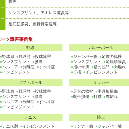
骨等
脚
シンスプリント、アキレス腱炎等
足
足底筋膜炎、踵骨骨端症等
ポーツ障害事例集
野球
バレーボール
野球肩
野球肘
投球障害
ジャンパー膝
足首の捻挫
シンスプリント
腰痛
シンスプリント
足底筋膜炎
ヘルニア
分離症
すべり症
指の骨折
指の脱臼
肉離れ
インピンジメント
打撲
インピンジメント
ソフトボール
サッカー
野球肩
野球肘
投球障害
足首の捻挫
半月板損傷
シンスプリント
腰痛
靭帯損傷
打撲
肉離れ
ヘルニア
分離症
すべり症
インピンジメント
テニス
陸上
テニス肘
インピンジメント
ランナー膝
ジャンパー膝