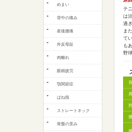
めまい
テ
は
背中の痛み
過
ま
産後腰痛
て
外反母趾
も
野
肉離れ
眼精疲労
顎関節症
ばね指
ストレートネック
骨盤の歪み