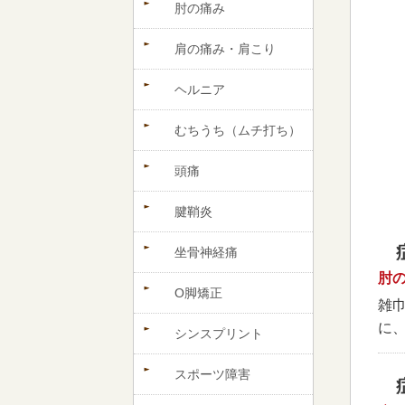
肘の痛み
肩の痛み・肩こり
ヘルニア
むちうち（ムチ打ち）
頭痛
腱鞘炎
坐骨神経痛
肘
O脚矯正
雑
に
シンスプリント
スポーツ障害