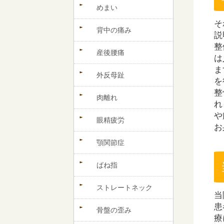
めまい
そ
背中の痛み
説
整
産後腰痛
は
ま
外反母趾
を
整
肉離れ
れ
や
眼精疲労
お
顎関節症
ばね指
ストレートネック
当
患
骨盤の歪み
療