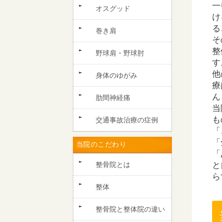
一
オスグッド
け
る
巻き肩
そ
整
野球肩・野球肘
す
他
身体のゆがみ
療
ん
肋間神経痛
当
も
交通事故治療の症例
「
「
当院のこだわり
「
整骨院とは
と
ら
整体
整骨院と整体院の違い