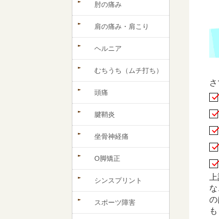
肘の痛み
肩の痛み・肩こり
ヘルニア
むちうち（ムチ打ち）
さ
頭痛
腱鞘炎
坐骨神経痛
O脚矯正
上
シンスプリント
な
の
スポーツ障害
も