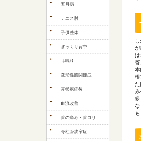
五月病
テニス肘
子供整体
し
ぎっくり背中
が
は
耳鳴り
答
本
変形性膝関節症
根
た
帯状疱疹後
み
多
血流改善
な
も
首の痛み・首コリ
脊柱管狭窄症