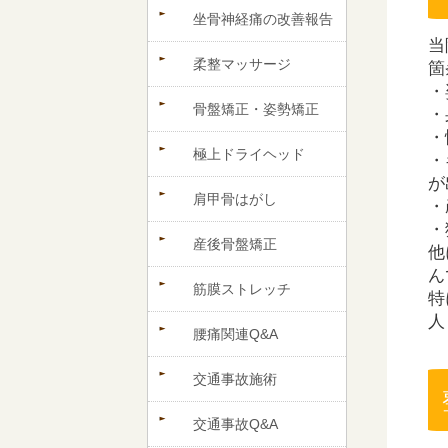
坐骨神経痛の改善報告
当
柔整マッサージ
箇
・
骨盤矯正・姿勢矯正
・
・
極上ドライヘッド
・
が
肩甲骨はがし
・
・
産後骨盤矯正
他
ん
筋膜ストレッチ
特
人
腰痛関連Q&A
交通事故施術
交通事故Q&A