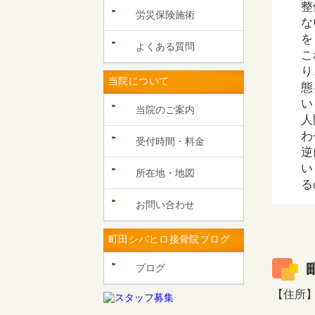
整
労災保険施術
な
を
よくある質問
こ
り
当院について
態
い
当院のご案内
人
わ
受付時間・料金
逆
い
所在地・地図
る
お問い合わせ
町田シバヒロ接骨院ブログ
ブログ
【住所】〒