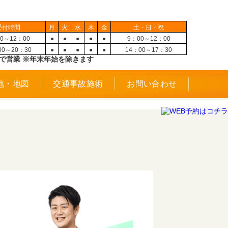
受付時間
月
火
水
木
金
土・日・祝
0～12：00
●
●
●
●
●
9：00～12：00
00～20：30
●
●
●
●
●
14：00～17：30
で営業 ※年末年始を除きます
地・地図
交通事故施術
お問い合わせ