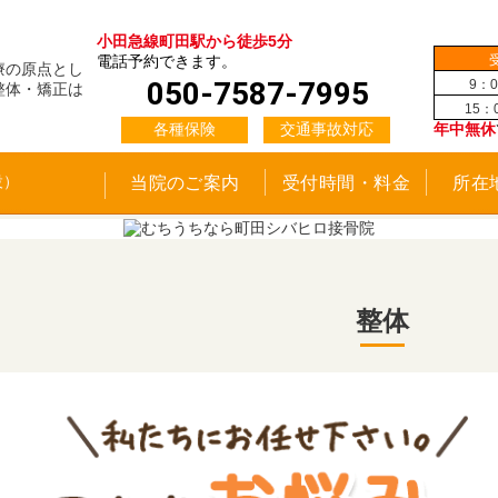
小田急線町田駅から徒歩5分
電話予約できます。
療の原点とし
050-7587-7995
9：0
整体・矯正は
15：
各種保険
交通事故対応
年中無休
当院のご案内
受付時間・料金
所在
整体