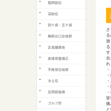
股関節症
花粉症
四十肩・五十肩
さ
る
胸郭出口症候群
放
る
足底腱膜炎
す
合
産後骨盤矯正
れ
・
手根管症候群
・
・
冷え症
・
足関節捻挫
・
皆
ゴルフ肘
痛
と