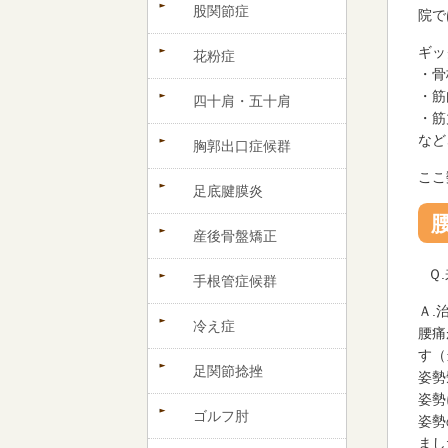
股関節症
院で
ギッ
花粉症
・骨
・筋
四十肩・五十肩
・筋
など
胸郭出口症候群
ここ
足底腱膜炎
産後骨盤矯正
Ｑ
手根管症候群
Ａ.
冷え症
腰痛
す（
足関節捻挫
姿勢
姿勢
ゴルフ肘
姿勢
まし