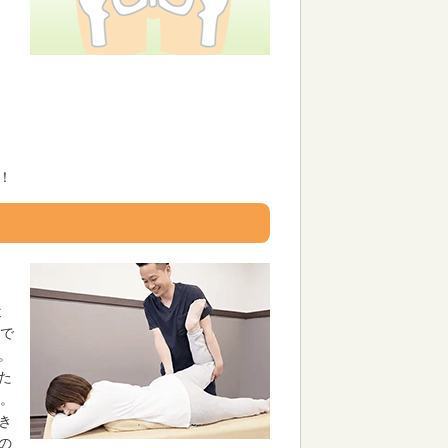
！
近
要で
。
た
す。
き
の