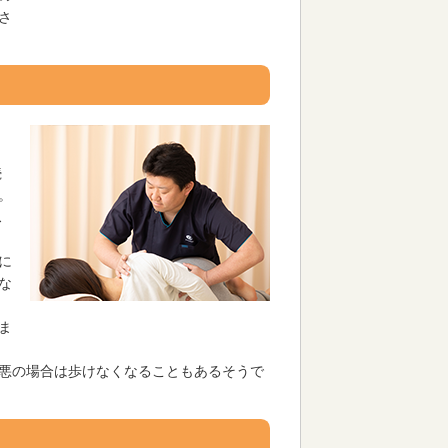
さ
続
。
ス
に
な
ま
悪の場合は歩けなくなることもあるそうで