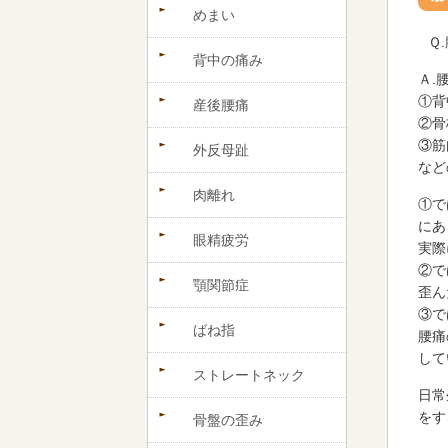
めまい
Ｑ
背中の痛み
Ａ.
①背
産後腰痛
②骨
③筋
外反母趾
など
肉離れ
①で
にあ
眼精疲労
実際
②で
顎関節症
歪ん
③で
ばね指
腰痛
して
ストレートネック
日常
をす
骨盤の歪み