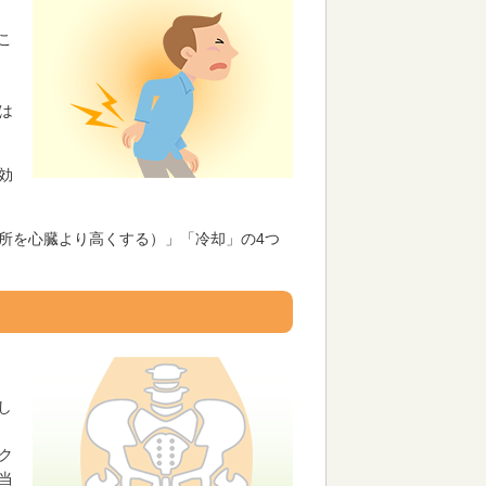
こ
は
効
所を心臓より高くする）」「冷却」の4つ
し
ク
当