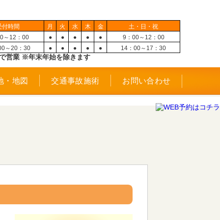
受付時間
月
火
水
木
金
土・日・祝
0～12：00
●
●
●
●
●
9：00～12：00
00～20：30
●
●
●
●
●
14：00～17：30
で営業 ※年末年始を除きます
地・地図
交通事故施術
お問い合わせ