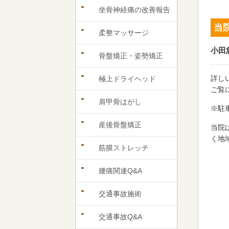
坐骨神経痛の改善報告
当
柔整マッサージ
小田
骨盤矯正・姿勢矯正
詳し
極上ドライヘッド
ご覧
肩甲骨はがし
※駐
産後骨盤矯正
当院
く地
筋膜ストレッチ
腰痛関連Q&A
交通事故施術
交通事故Q&A