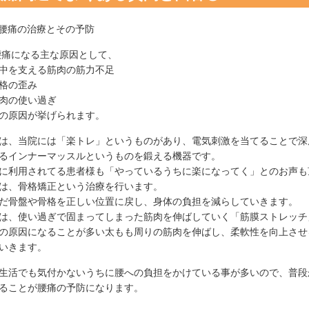
.腰痛の治療とその予防
腰痛になる主な原因として、
中を支える筋肉の筋力不足
格の歪み
肉の使い過ぎ
の原因が挙げられます。
は、当院には「楽トレ」というものがあり、電気刺激を当てることで深
るインナーマッスルというものを鍛える機器です。
に利用されてる患者様も「やっているうちに楽になってく」とのお声も
は、骨格矯正という治療を行います。
だ骨盤や骨格を正しい位置に戻し、身体の負担を減らしていきます。
は、使い過ぎで固まってしまった筋肉を伸ばしていく「筋膜ストレッチ
の原因になることが多い太もも周りの筋肉を伸ばし、柔軟性を向上させ
いきます。
生活でも気付かないうちに腰への負担をかけている事が多いので、普段
ることが腰痛の予防になります。