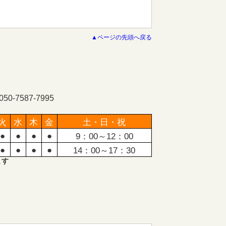
▲ページの先頭へ戻る
-7587-7995
火
水
木
金
土・日・祝
●
●
●
●
9：00～12：00
●
●
●
●
14：00～17：30
ます