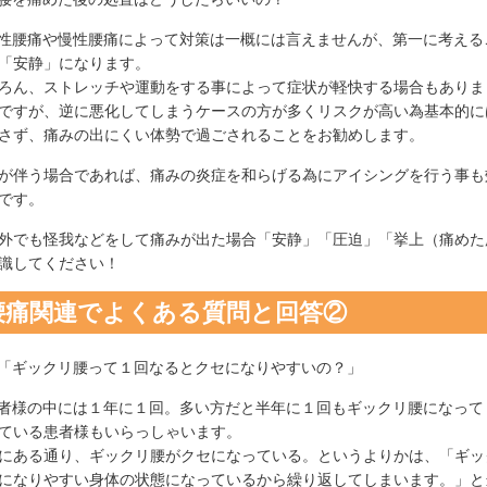
急性腰痛や慢性腰痛によって対策は一概には言えませんが、第一に考える
「安静」になります。
ろん、ストレッチや運動をする事によって症状が軽快する場合もありま
ですが、逆に悪化してしまうケースの方が多くリスクが高い為基本的に
さず、痛みの出にくい体勢で過ごされることをお勧めします。
が伴う場合であれば、痛みの炎症を和らげる為にアイシングを行う事も
です。
外でも怪我などをして痛みが出た場合「安静」「圧迫」「挙上（痛めた
識してください！
腰痛関連でよくある質問と回答②
.「ギックリ腰って１回なるとクセになりやすいの？」
患者様の中には１年に１回。多い方だと半年に１回もギックリ腰になって
ている患者様もいらっしゃいます。
にある通り、ギックリ腰がクセになっている。というよりかは、「ギッ
になりやすい身体の状態になっているから繰り返してしまいます。」と