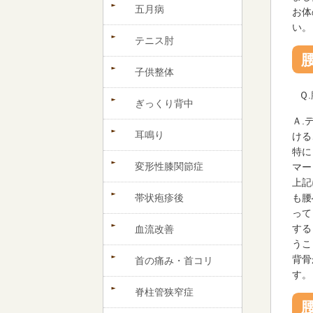
五月病
お体
い。
テニス肘
子供整体
Ｑ
ぎっくり背中
Ａ.
耳鳴り
ける
特に
変形性膝関節症
マー
上記
帯状疱疹後
も腰
って
する
血流改善
うこ
背骨
首の痛み・首コリ
す。
脊柱管狭窄症