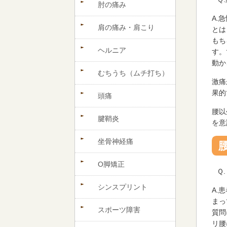
肘の痛み
A.
肩の痛み・肩こり
とは
もち
ヘルニア
す。
動か
むちうち（ムチ打ち）
激痛
果的
頭痛
腰以
腱鞘炎
を意
坐骨神経痛
O脚矯正
Ｑ
シンスプリント
A.
まっ
スポーツ障害
質問
リ腰