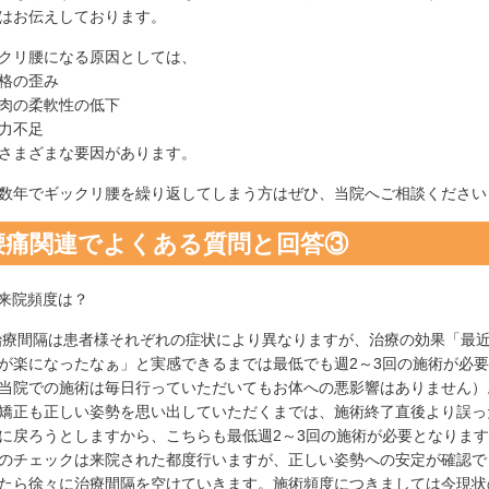
はお伝えしております。
クリ腰になる原因としては、
格の歪み
肉の柔軟性の低下
力不足
さまざまな要因があります。
数年でギックリ腰を繰り返してしまう方はぜひ、当院へご相談ください
腰痛関連でよくある質問と回答③
.来院頻度は？
治療間隔は患者様それぞれの症状により異なりますが、治療の効果「最
が楽になったなぁ」と実感できるまでは最低でも週2～3回の施術が必
当院での施術は毎日行っていただいてもお体への悪影響はありません）
矯正も正しい姿勢を思い出していただくまでは、施術終了直後より誤っ
に戻ろうとしますから、こちらも最低週2～3回の施術が必要となりま
のチェックは来院された都度行いますが、正しい姿勢への安定が確認で
たら徐々に治療間隔を空けていきます。施術頻度につきましては今現状