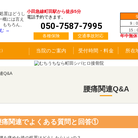
小田急線町田駅から徒歩5分
の処置はどうし
電話予約できます。
一概には言え
050-7587-7995
9：0
 もちろん、
読む
→
15：
各種保険
交通事故対応
年中無休
当院のご案内
受付時間・料金
所在
連Q&A
腰痛関連Q&A
腰痛関連でよくある質問と回答①
.腰を痛めた後の処置はどうしたらいいの？