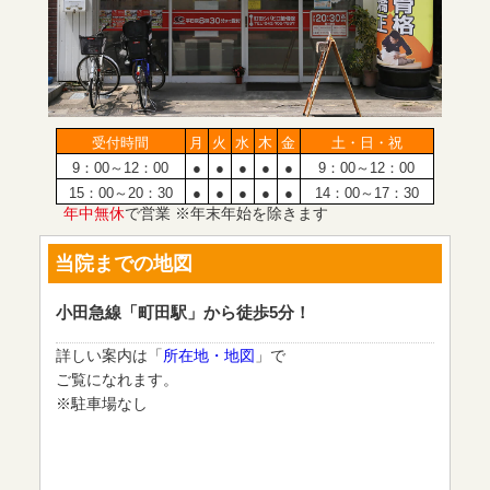
受付時間
月
火
水
木
金
土・日・祝
9：00～12：00
●
●
●
●
●
9：00～12：00
15：00～20：30
●
●
●
●
●
14：00～17：30
年中無休
で営業 ※年末年始を除きます
当院までの地図
小田急線「町田駅」から徒歩5分！
詳しい案内は「
所在地・地図
」で
ご覧になれます。
※駐車場なし